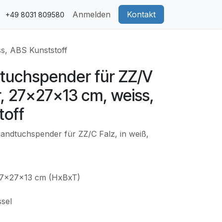
Anmelden
Kontakt
+49 8031 809580
s, ABS Kunststoff
tuchspender für ZZ/V
, 27x27x13 cm, weiss,
toff
andtuchspender für ZZ/C Falz, in weiß,
27x27x13 cm (HxBxT)
ssel